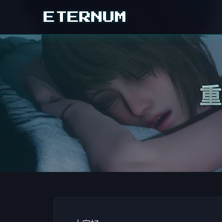
ETERNUM
重